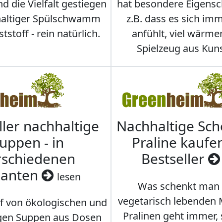
d die Vielfalt gestiegen
hat besondere Eigensc
hhaltiger Spülschwamm
z.B. dass es sich i
stoff - rein natürlich.
anfühlt, viel wärmer
Spielzeug aus Kuns
ller nachhaltige
Nachhaltige Sc
uppen - in
Praline kaufen
rschiedenen
Bestseller
ianten
lesen
Was schenkt man
vegetarisch lebenden
f von ökologischen und
Pralinen geht immer,
gen Suppen aus Dosen