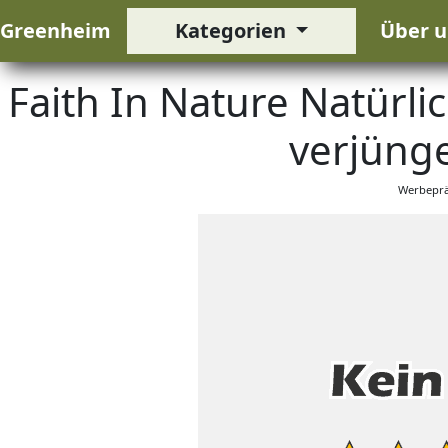
Greenheim
Kategorien
Über u
Faith In Nature Natürl
verjüng
Werbeprä