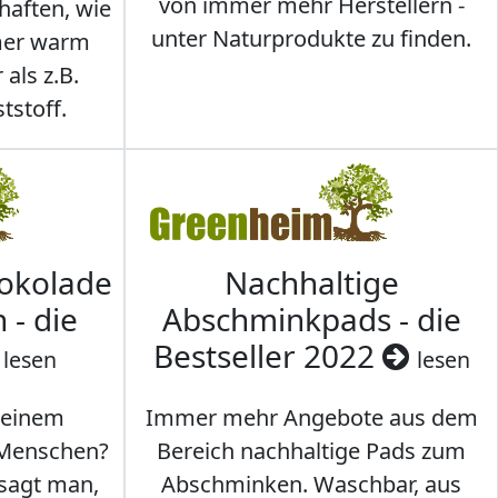
von immer mehr Herstellern -
haften, wie
unter Naturprodukte zu finden.
mmer warm
 als z.B.
tstoff.
hokolade
Nachhaltige
 - die
Abschminkpads - die
Bestseller 2022
lesen
lesen
 einem
Immer mehr Angebote aus dem
 Menschen?
Bereich nachhaltige Pads zum
 sagt man,
Abschminken. Waschbar, aus