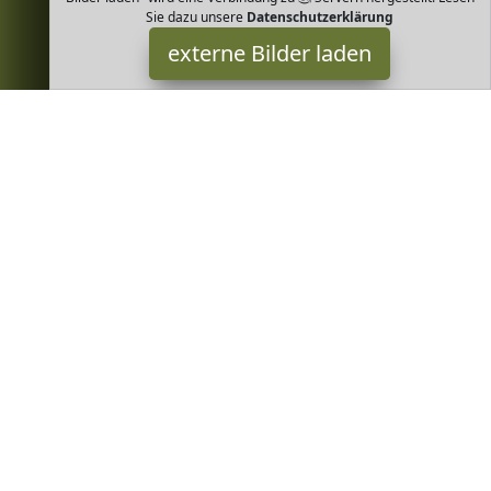
Sie dazu unsere
Datenschutzerklärung
externe Bilder laden
loud + proud
Greenheim - nachhaltige und ökologische Produkte übersichtlich
finden. Fairtrade - Bio Baumwolle - GOTS FCC zertifiziert - vegan -
günstig online kaufen
Greenheim ist Teilnehmer am Partnerprogramm der
EU S.à r.l.
Dieses Partnerprogramm wurde von
ins Leben gerufen, um
Links auf externe
Internetseiten platzieren zu können. Die
Bertreiber von Greenheim verdienen mit Kostenerstattungen
durch
mit. Der Inhalt der Produktseiten auf Greenheim kommt
von
Service LLC. Der Inhalt wird wie von
übertragen und
ohne Veränderung wiedergegeben. Der Inhalt kann sich jederzeit
ändern.