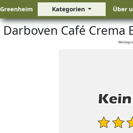
Greenheim
Kategorien
Über u
Darboven Café Crema B
Werbeprä