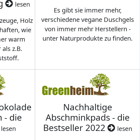
ig
lesen
Es gibt sie immer mehr,
verschiedene vegane Duschgels
lzeuge, Holz
von immer mehr Herstellern -
haften, wie
unter Naturprodukte zu finden.
mmer warm
 als z.B.
tstoff.
hokolade
Nachhaltige
 - die
Abschminkpads - die
Bestseller 2022
lesen
lesen