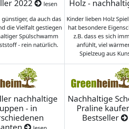
ller 2022
Holz - nachhalt
lesen
 günstiger, da auch das
Kinder lieben Holz Spie
d die Vielfalt gestiegen
hat besondere Eigensc
hhaltiger Spülschwamm
z.B. dass es sich i
stoff - rein natürlich.
anfühlt, viel wärmer
Spielzeug aus Kuns
ller nachhaltige
Nachhaltige Sc
uppen - in
Praline kaufen
rschiedenen
Bestseller
ianten
lesen