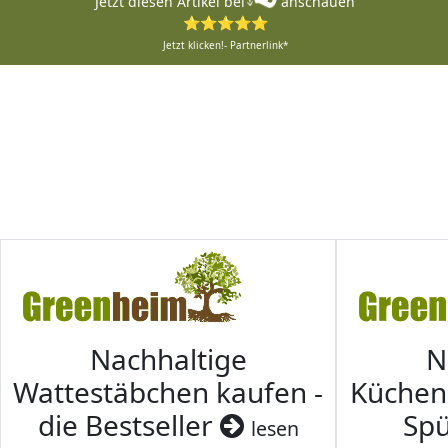
Jetzt diesen Artikel bei
anschauen
⭐⭐⭐⭐⭐
Jetzt klicken!- Partnerlink*
Nachhaltige
N
Wattestäbchen kaufen -
Küche
die Bestseller
Spü
lesen