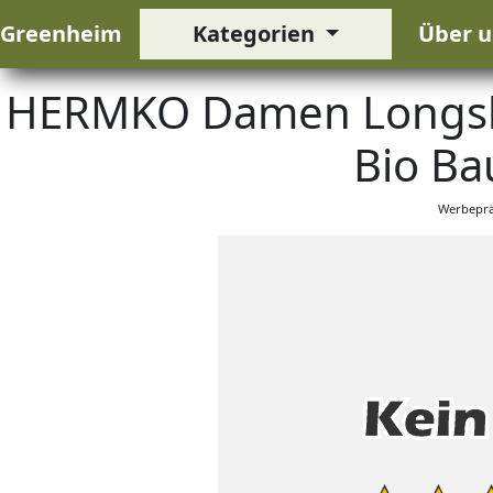
Greenheim
Kategorien
Über u
HERMKO Damen Longshir
Bio Ba
Werbeprä