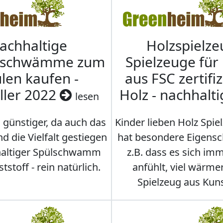
achhaltige
Holzspielze
nschwämme zum
Spielzeuge für
len kaufen -
aus FSC zertifi
ller 2022
Holz - nachhalt
lesen
 günstiger, da auch das
Kinder lieben Holz Spie
d die Vielfalt gestiegen
hat besondere Eigensc
hhaltiger Spülschwamm
z.B. dass es sich i
stoff - rein natürlich.
anfühlt, viel wärmer
Spielzeug aus Kuns