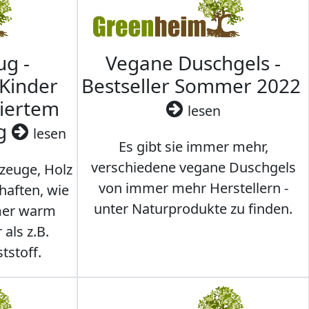
ug -
Vegane Duschgels -
 Kinder
Bestseller Sommer 2022
ziertem
lesen
ig
lesen
Es gibt sie immer mehr,
verschiedene vegane Duschgels
lzeuge, Holz
von immer mehr Herstellern -
haften, wie
unter Naturprodukte zu finden.
mmer warm
 als z.B.
tstoff.