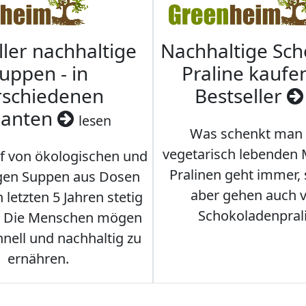
ller nachhaltige
Nachhaltige Sc
uppen - in
Praline kaufen
rschiedenen
Bestseller
ianten
lesen
Was schenkt man
vegetarisch lebenden
f von ökologischen und
Pralinen geht immer,
gen Suppen aus Dosen
aber gehen auch 
 letzten 5 Jahren stetig
Schokoladenpral
. Die Menschen mögen
hnell und nachhaltig zu
ernähren.