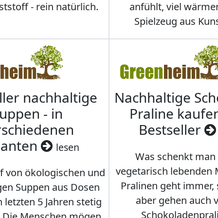
stoff - rein natürlich.
anfühlt, viel wärmer
Spielzeug aus Kuns
ller nachhaltige
Nachhaltige Sc
uppen - in
Praline kaufen
rschiedenen
Bestseller
ianten
lesen
Was schenkt man
vegetarisch lebenden
f von ökologischen und
Pralinen geht immer,
gen Suppen aus Dosen
aber gehen auch 
 letzten 5 Jahren stetig
Schokoladenpral
. Die Menschen mögen