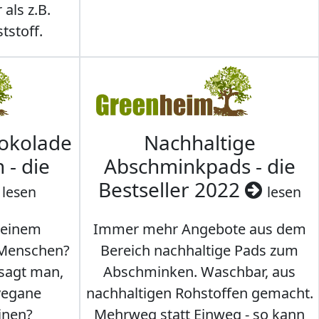
 als z.B.
tstoff.
hokolade
Nachhaltige
 - die
Abschminkpads - die
Bestseller 2022
lesen
lesen
 einem
Immer mehr Angebote aus dem
 Menschen?
Bereich nachhaltige Pads zum
 sagt man,
Abschminken. Waschbar, aus
vegane
nachhaltigen Rohstoffen gemacht.
inen?
Mehrweg statt Einweg - so kann