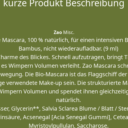
kurze Produkt Beschreibung
Zao
Misc.
Mascara, 100 % natürlich, für einen intensiven 
Bambus, nicht wiederaufladbar. (9 ml)
Charme des Blickes. Schnell aufzutragen, bringt 
 es Wimpern Volumen verleiht. Zao Mascara schm
wegung. Die Bio-Mascara ist das Flaggschiff de
ige verwendete Make-up sein. Die strukturierte 
Wimpern Volumen und spendet ihnen gleichzeitig
natürlich.
ser, Glycerin**, Salvia Sclarea Blume / Blatt / St
rinsäure, Acsenegal [Acia Senegal Gummi], Cetear
Myristoylpullulan, Saccharose.