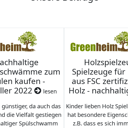
achhaltige
Holzspielze
nschwämme zum
Spielzeuge für
len kaufen -
aus FSC zertifi
ller 2022
Holz - nachhalt
lesen
 günstiger, da auch das
Kinder lieben Holz Spie
d die Vielfalt gestiegen
hat besondere Eigensc
hhaltiger Spülschwamm
z.B. dass es sich i