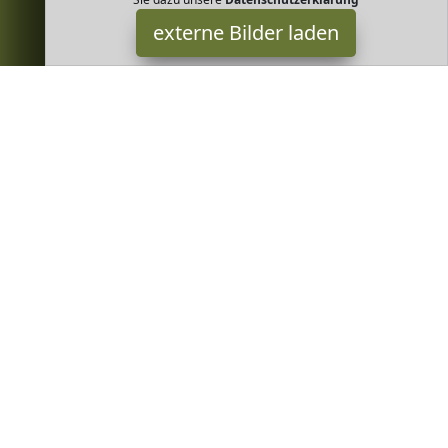
externe Bilder laden
Sante Naturkosmetik
Badartikel Hair bietet ein tägliches Dusch Erlebnis mit dem
unwiderstehlich herb frischen Duft von SANTE Homme II deux
Natürliches Showergel Milde Waschsubs Sante Naturkosmetik
Greenheim ist Teilnehmer am Partnerprogramm der
EU S.à r.l.
Dieses Partnerprogramm wurde von
ins Leben gerufen, um
Links auf externe
Internetseiten platzieren zu können. Die
Bertreiber von Greenheim verdienen mit Kostenerstattungen
durch
mit. Der Inhalt der Produktseiten auf Greenheim kommt
von
Service LLC. Der Inhalt wird wie von
übertragen und
ohne Veränderung wiedergegeben. Der Inhalt kann sich jederzeit
ändern.