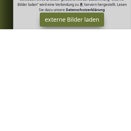
Bilder laden" wird eine Verbindung zu
Servern hergestellt. Lesen
Sie dazu unsere
Datenschutzerklärung
externe Bilder laden
Azafran
Lebensmittel & Getränke imt Zimtpulver Gramm aus Zimtstangen
fein zermahlen Das Ceylon Zimtpulver stammt aus Sri Lanka oder
Madagaskar je nach Charge und gehört z Azafran
Greenheim ist Teilnehmer am Partnerprogramm der
EU S.à r.l.
Dieses Partnerprogramm wurde von
ins Leben gerufen, um
Links auf externe
Internetseiten platzieren zu können. Die
Bertreiber von Greenheim verdienen mit Kostenerstattungen
durch
mit. Der Inhalt der Produktseiten auf Greenheim kommt
von
Service LLC. Der Inhalt wird wie von
übertragen und
ohne Veränderung wiedergegeben. Der Inhalt kann sich jederzeit
ändern.