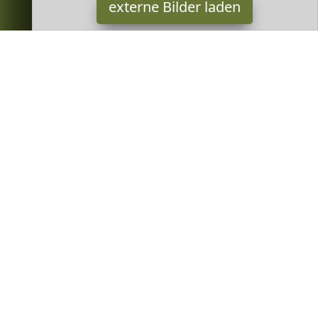
externe Bilder laden
Aronia Original
Lebensmittel & Getränke onia Berry ohne Zusatzstoffe Vegan von
Nature Bio Qualität Aronia Original
Greenheim ist Teilnehmer am Partnerprogramm der
EU S.à r.l.
Dieses Partnerprogramm wurde von
ins Leben gerufen, um
Links auf externe
Internetseiten platzieren zu können. Die
Bertreiber von Greenheim verdienen mit Kostenerstattungen
durch
mit. Der Inhalt der Produktseiten auf Greenheim kommt
von
Service LLC. Der Inhalt wird wie von
übertragen und
ohne Veränderung wiedergegeben. Der Inhalt kann sich jederzeit
ändern.