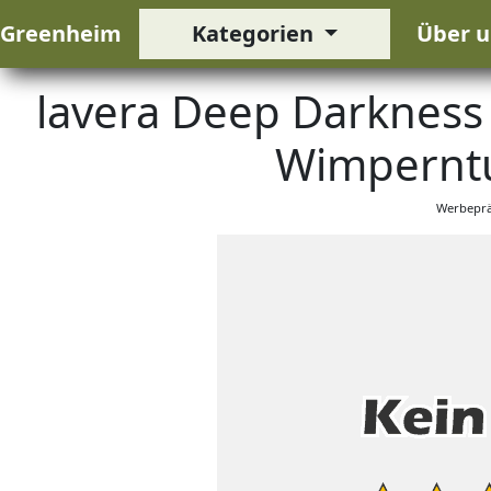
Greenheim
Kategorien
Über u
lavera Deep Darkness 
Wimperntu
Werbeprä