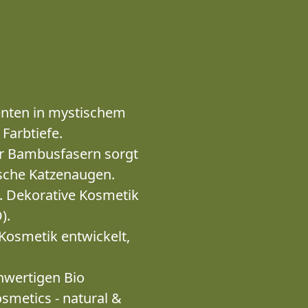
enten in mystischem
Farbtiefe.
er Bambusfasern sorgt
sche Katzenaugen.
n. Dekorative Kosmetik
).
a Kosmetik entwickelt,
chwertigen Bio
osmetics - natural &