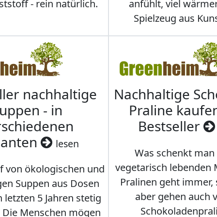
stoff - rein natürlich.
anfühlt, viel wärmer
Spielzeug aus Kuns
ller nachhaltige
Nachhaltige Sc
uppen - in
Praline kaufen
rschiedenen
Bestseller
ianten
lesen
Was schenkt man
vegetarisch lebenden
f von ökologischen und
Pralinen geht immer,
gen Suppen aus Dosen
aber gehen auch 
 letzten 5 Jahren stetig
Schokoladenpral
. Die Menschen mögen