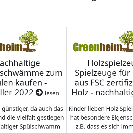
achhaltige
Holzspielze
nschwämme zum
Spielzeuge für
len kaufen -
aus FSC zertifi
ller 2022
Holz - nachhalt
lesen
 günstiger, da auch das
Kinder lieben Holz Spie
d die Vielfalt gestiegen
hat besondere Eigensc
hhaltiger Spülschwamm
z.B. dass es sich i