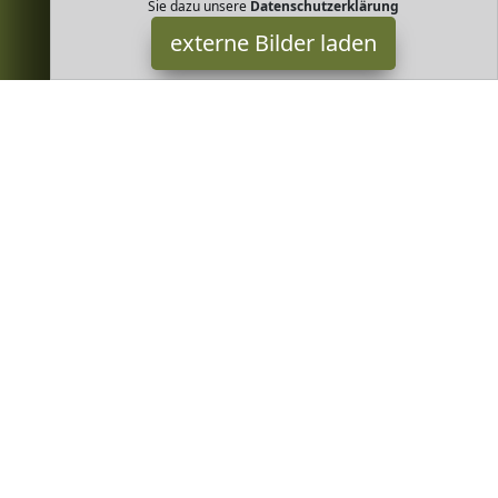
Sie dazu unsere
Datenschutzerklärung
externe Bilder laden
Biojoy
Misc. ren werden vom unabhängigen deutschen akkreditierten
Labor auf über Pestizide geprüft Sehr hoher Gehalt an wertvollen
sekundären Pflanzenfarb Biojoy
Greenheim ist Teilnehmer am Partnerprogramm der
EU S.à r.l.
Dieses Partnerprogramm wurde von
ins Leben gerufen, um
Links auf externe
Internetseiten platzieren zu können. Die
Bertreiber von Greenheim verdienen mit Kostenerstattungen
durch
mit. Der Inhalt der Produktseiten auf Greenheim kommt
von
Service LLC. Der Inhalt wird wie von
übertragen und
ohne Veränderung wiedergegeben. Der Inhalt kann sich jederzeit
ändern.