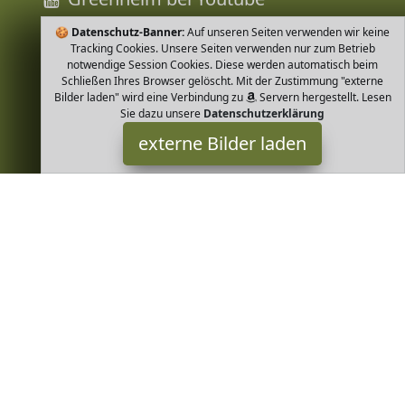
🍪
Datenschutz-Banner:
Auf unseren Seiten verwenden wir keine
Tracking Cookies. Unsere Seiten verwenden nur zum Betrieb
notwendige Session Cookies. Diese werden automatisch beim
Schließen Ihres Browser gelöscht. Mit der Zustimmung "externe
Bilder laden" wird eine Verbindung zu
Servern hergestellt. Lesen
Sie dazu unsere
Datenschutzerklärung
externe Bilder laden
Kamelur
Misc. ere Rosinen aus getrockneten violetten Weinbeeren
stammen ausschließlich aus kontrolliert biologischem Anbau Die
Beeren sind ohne Zucker Zusatz ohn Kamelur
Greenheim ist Teilnehmer am Partnerprogramm der
EU S.à r.l.
Dieses Partnerprogramm wurde von
ins Leben gerufen, um
Links auf externe
Internetseiten platzieren zu können. Die
Bertreiber von Greenheim verdienen mit Kostenerstattungen
durch
mit. Der Inhalt der Produktseiten auf Greenheim kommt