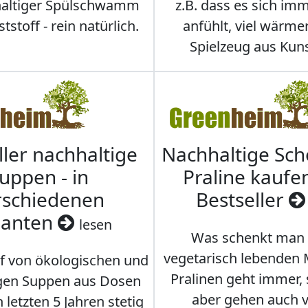
hhaltiger Spülschwamm
z.B. dass es sich i
stoff - rein natürlich.
anfühlt, viel wärmer
Spielzeug aus Kuns
ller nachhaltige
Nachhaltige Sc
uppen - in
Praline kaufen
rschiedenen
Bestseller
ianten
lesen
Was schenkt man
vegetarisch lebenden
f von ökologischen und
Pralinen geht immer,
gen Suppen aus Dosen
aber gehen auch 
 letzten 5 Jahren stetig