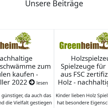
Unsere Beiträge
achhaltige
Holzspielze
nschwämme zum
Spielzeuge für
len kaufen -
aus FSC zertifi
ller 2022
Holz - nachhalt
lesen
 günstiger, da auch das
Kinder lieben Holz Spie
d die Vielfalt gestiegen
hat besondere Eigensc