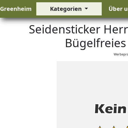
Greenheim
Kategorien
Über u
Seidensticker He
Bügelfreies 
Werbeprä