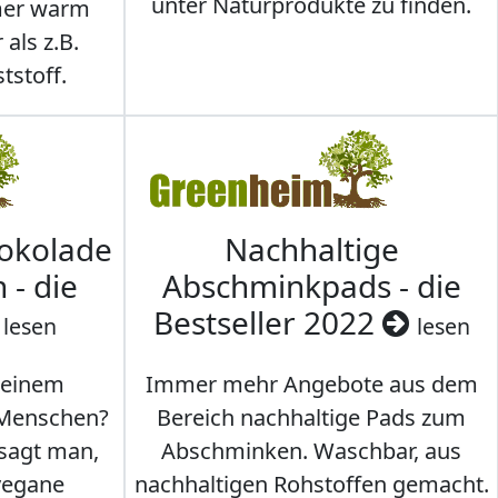
unter Naturprodukte zu finden.
mmer warm
 als z.B.
tstoff.
hokolade
Nachhaltige
 - die
Abschminkpads - die
Bestseller 2022
lesen
lesen
 einem
Immer mehr Angebote aus dem
 Menschen?
Bereich nachhaltige Pads zum
 sagt man,
Abschminken. Waschbar, aus
vegane
nachhaltigen Rohstoffen gemacht.