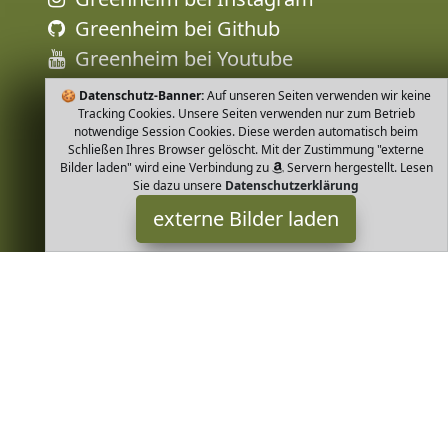
Greenheim bei Github
Greenheim bei Youtube
🍪
Datenschutz-Banner:
Auf unseren Seiten verwenden wir keine
Tracking Cookies. Unsere Seiten verwenden nur zum Betrieb
notwendige Session Cookies. Diese werden automatisch beim
Schließen Ihres Browser gelöscht. Mit der Zustimmung "externe
Bilder laden" wird eine Verbindung zu
Servern hergestellt. Lesen
Sie dazu unsere
Datenschutzerklärung
externe Bilder laden
GREENDOOR
Badartikel LOTION feuchtigkeitsspendende pflegende ALOE VERA
nährendes Avocadoöl süßes Mandelöl Für tägliche Anwendung
am ganzen Körper natürlich GREENDOOR
Greenheim ist Teilnehmer am Partnerprogramm der
EU S.à r.l.
Dieses Partnerprogramm wurde von
ins Leben gerufen, um