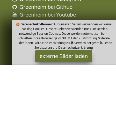
Greenheim bei Github
Greenheim bei Youtube
🍪
Datenschutz-Banner:
Auf unseren Seiten verwenden wir keine
Tracking Cookies. Unsere Seiten verwenden nur zum Betrieb
notwendige Session Cookies. Diese werden automatisch beim
Schließen Ihres Browser gelöscht. Mit der Zustimmung "externe
Bilder laden" wird eine Verbindung zu
Servern hergestellt. Lesen
Sie dazu unsere
Datenschutzerklärung
externe Bilder laden
RICARICANDO
Badartikel net milde Naturkosmetik Pflegeserie von ricaricando
kennenlernen Dieses herrlich duftende Duschgel bietet ein völlig
neues Gefühl von Frische und P RICARICANDO
Greenheim ist Teilnehmer am Partnerprogramm der
EU S.à r.l.
Dieses Partnerprogramm wurde von
ins Leben gerufen, um