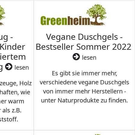
ug -
Vegane Duschgels -
 Kinder
Bestseller Sommer 2022
ziertem
lesen
ig
lesen
Es gibt sie immer mehr,
verschiedene vegane Duschgels
lzeuge, Holz
von immer mehr Herstellern -
haften, wie
unter Naturprodukte zu finden.
mmer warm
 als z.B.
tstoff.