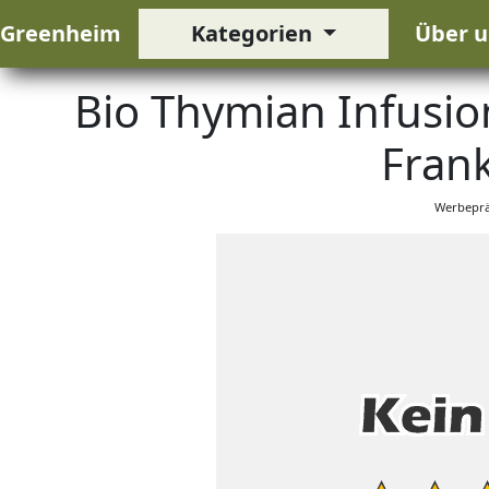
Greenheim
Kategorien
Über u
Bio Thymian Infusio
Frank
Werbeprä