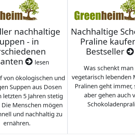
ller nachhaltige
Nachhaltige Sc
uppen - in
Praline kaufen
rschiedenen
Bestseller
ianten
lesen
Was schenkt man
vegetarisch lebenden
f von ökologischen und
Pralinen geht immer,
gen Suppen aus Dosen
aber gehen auch 
 letzten 5 Jahren stetig
Schokoladenpral
. Die Menschen mögen
hnell und nachhaltig zu
ernähren.