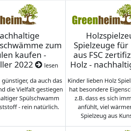
achhaltige
Holzspielze
nschwämme zum
Spielzeuge für
len kaufen -
aus FSC zertifi
ller 2022
Holz - nachhalt
lesen
 günstiger, da auch das
Kinder lieben Holz Spie
d die Vielfalt gestiegen
hat besondere Eigensc
hhaltiger Spülschwamm
z.B. dass es sich i
stoff - rein natürlich.
anfühlt, viel wärmer
Spielzeug aus Kuns