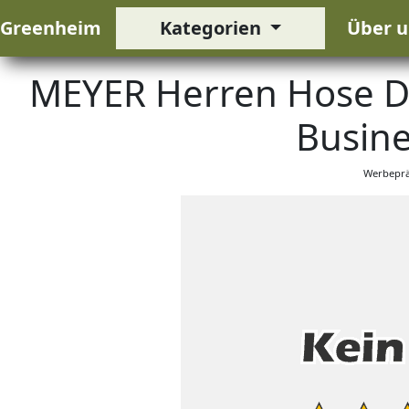
Greenheim
Kategorien
Über u
MEYER Herren Hose Di
Busine
Werbeprä