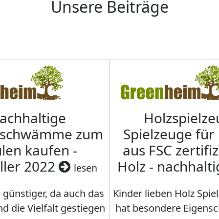
Unsere Beiträge
achhaltige
Holzspielze
nschwämme zum
Spielzeuge für
len kaufen -
aus FSC zertifi
ller 2022
Holz - nachhalt
lesen
 günstiger, da auch das
Kinder lieben Holz Spie
d die Vielfalt gestiegen
hat besondere Eigensc