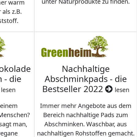
unter Naturprodukte zu finden.
mmer warm
 als z.B.
tstoff.
hokolade
Nachhaltige
 - die
Abschminkpads - die
Bestseller 2022
lesen
lesen
 einem
Immer mehr Angebote aus dem
 Menschen?
Bereich nachhaltige Pads zum
 sagt man,
Abschminken. Waschbar, aus
vegane
nachhaltigen Rohstoffen gemacht.