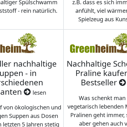
hhaltiger Spülschwamm
z.B. dass es sich i
stoff - rein natürlich.
anfühlt, viel wärmer
Spielzeug aus Kuns
ller nachhaltige
Nachhaltige Sc
uppen - in
Praline kaufen
rschiedenen
Bestseller
ianten
lesen
Was schenkt man
vegetarisch lebenden
f von ökologischen und
Pralinen geht immer,
gen Suppen aus Dosen
aber gehen auch 
 letzten 5 Jahren stetig