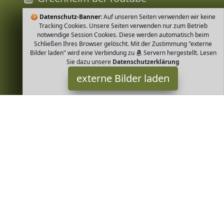
🍪
Datenschutz-Banner:
Auf unseren Seiten verwenden wir keine
Tracking Cookies. Unsere Seiten verwenden nur zum Betrieb
notwendige Session Cookies. Diese werden automatisch beim
Schließen Ihres Browser gelöscht. Mit der Zustimmung "externe
Bilder laden" wird eine Verbindung zu
Servern hergestellt. Lesen
Sie dazu unsere
Datenschutzerklärung
externe Bilder laden
Edelmond
Qualität geriebene Datteln und Kakaobohnen geben dieser
ansonsten zuckerfreien Tafel viel Geschmack Frei von Raffinade
Zucker Die besondere Frucht Edelmond
Greenheim ist Teilnehmer am Partnerprogramm der
EU S.à r.l.
Dieses Partnerprogramm wurde von
ins Leben gerufen, um
Links auf externe
Internetseiten platzieren zu können. Die
Bertreiber von Greenheim verdienen mit Kostenerstattungen
durch
mit. Der Inhalt der Produktseiten auf Greenheim kommt