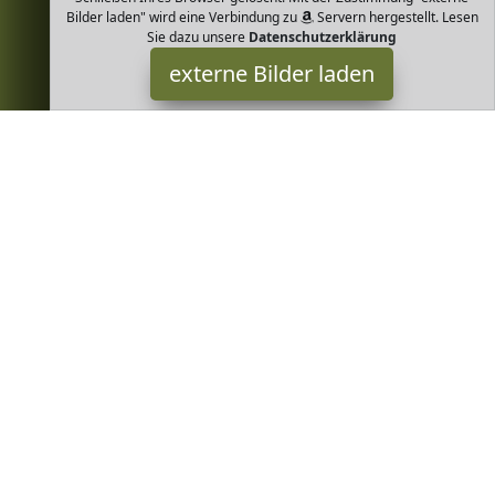
Bilder laden" wird eine Verbindung zu
Servern hergestellt. Lesen
Sie dazu unsere
Datenschutzerklärung
externe Bilder laden
Krüger
Lebensmittel & Getränke che Pasta mit mildem Geschmack Perfekt
geeignet als Hauptgericht Beilage zu Fleisch und Gemüse für
Aufläufe als Nudelsalat Aus bestem Bio Hartwe Krüger
Greenheim ist Teilnehmer am Partnerprogramm der
EU S.à r.l.
Dieses Partnerprogramm wurde von
ins Leben gerufen, um
Links auf externe
Internetseiten platzieren zu können. Die
Bertreiber von Greenheim verdienen mit Kostenerstattungen
durch
mit. Der Inhalt der Produktseiten auf Greenheim kommt
von
Service LLC. Der Inhalt wird wie von
übertragen und
ohne Veränderung wiedergegeben. Der Inhalt kann sich jederzeit
ändern.