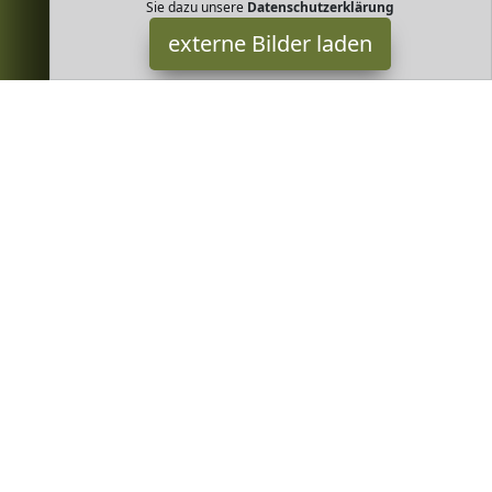
Sie dazu unsere
Datenschutzerklärung
externe Bilder laden
Doppio Passo
Wine baut tiefdunkel weich und vollmundig zu dunklem Fleisch
und kräftigem Käse Doppio Passo
Greenheim ist Teilnehmer am Partnerprogramm der
EU S.à r.l.
Dieses Partnerprogramm wurde von
ins Leben gerufen, um
Links auf externe
Internetseiten platzieren zu können. Die
Bertreiber von Greenheim verdienen mit Kostenerstattungen
durch
mit. Der Inhalt der Produktseiten auf Greenheim kommt
von
Service LLC. Der Inhalt wird wie von
übertragen und
ohne Veränderung wiedergegeben. Der Inhalt kann sich jederzeit
ändern.