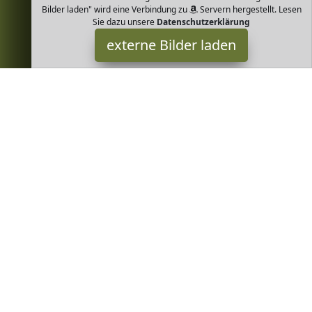
Bilder laden" wird eine Verbindung zu
Servern hergestellt. Lesen
Sie dazu unsere
Datenschutzerklärung
externe Bilder laden
Kuhbonbon
Lebensmittel & Getränke bonbons Vegan laktosefrei und
glutenfrei Voller Karamell Geschmack Ohne Farb und
Konservierungsstoffe Kuhbonbon
Greenheim ist Teilnehmer am Partnerprogramm der
EU S.à r.l.
Dieses Partnerprogramm wurde von
ins Leben gerufen, um
Links auf externe
Internetseiten platzieren zu können. Die
Bertreiber von Greenheim verdienen mit Kostenerstattungen
durch
mit. Der Inhalt der Produktseiten auf Greenheim kommt
von
Service LLC. Der Inhalt wird wie von
übertragen und
ohne Veränderung wiedergegeben. Der Inhalt kann sich jederzeit
ändern.