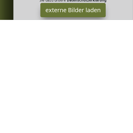
Sie dazu unsere
Datenschutzerklärung
externe Bilder laden
NICK'S Join our Fight on Sugar
okowaffel Riegel mit leckerer Vanillecreme und
Vollmilchschokolade Geschmackstest Gewinner unter Schokoladen
Waffelriegeln in Schweden Ohne Zucke NICK'S Join our Fight on
Sugar
Greenheim ist Teilnehmer am Partnerprogramm der
EU S.à r.l.
Dieses Partnerprogramm wurde von
ins Leben gerufen, um
Links auf externe
Internetseiten platzieren zu können. Die
Bertreiber von Greenheim verdienen mit Kostenerstattungen
durch
mit. Der Inhalt der Produktseiten auf Greenheim kommt
von
Service LLC. Der Inhalt wird wie von
übertragen und
ohne Veränderung wiedergegeben. Der Inhalt kann sich jederzeit
ändern.