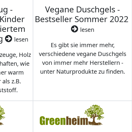
ug -
Vegane Duschgels -
 Kinder
Bestseller Sommer 2022
ziertem
lesen
ig
lesen
Es gibt sie immer mehr,
verschiedene vegane Duschgels
lzeuge, Holz
von immer mehr Herstellern -
haften, wie
unter Naturprodukte zu finden.
mmer warm
 als z.B.
tstoff.