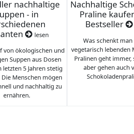
ller nachhaltige
Nachhaltige Sc
uppen - in
Praline kaufen
rschiedenen
Bestseller
ianten
lesen
Was schenkt man
vegetarisch lebenden
f von ökologischen und
Pralinen geht immer,
gen Suppen aus Dosen
aber gehen auch 
 letzten 5 Jahren stetig
Schokoladenpral
. Die Menschen mögen
hnell und nachhaltig zu
ernähren.