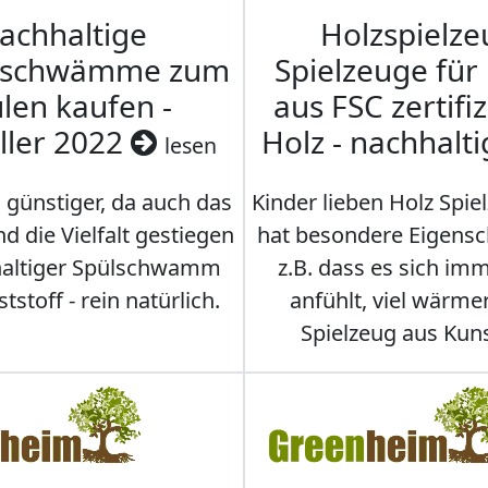
achhaltige
Holzspielze
nschwämme zum
Spielzeuge für
len kaufen -
aus FSC zertifi
ller 2022
Holz - nachhalt
lesen
 günstiger, da auch das
Kinder lieben Holz Spie
d die Vielfalt gestiegen
hat besondere Eigensc
hhaltiger Spülschwamm
z.B. dass es sich i
stoff - rein natürlich.
anfühlt, viel wärmer
Spielzeug aus Kuns