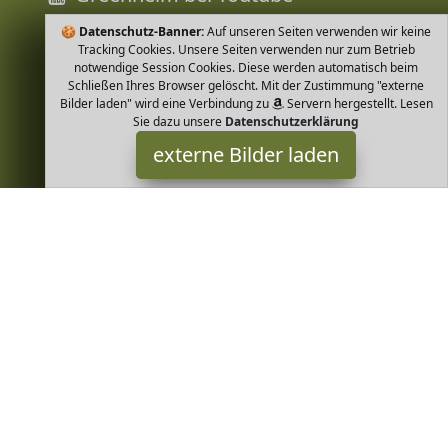
🍪
Datenschutz-Banner:
Auf unseren Seiten verwenden wir keine
Tracking Cookies. Unsere Seiten verwenden nur zum Betrieb
notwendige Session Cookies. Diese werden automatisch beim
Schließen Ihres Browser gelöscht. Mit der Zustimmung "externe
Bilder laden" wird eine Verbindung zu
Servern hergestellt. Lesen
Sie dazu unsere
Datenschutzerklärung
externe Bilder laden
Leela Cotton
Textilien id für Babys und Kinder aus Bio Baumwolle Fröhlich
gestreift Weicher doppelseitiger Interlockstoff Zwei aufgesetzte
Taschen Nickelfreie Druckknöpf Leela Cotton
Greenheim ist Teilnehmer am Partnerprogramm der
EU S.à r.l.
Dieses Partnerprogramm wurde von
ins Leben gerufen, um
Links auf externe
Internetseiten platzieren zu können. Die
Bertreiber von Greenheim verdienen mit Kostenerstattungen
durch
mit. Der Inhalt der Produktseiten auf Greenheim kommt