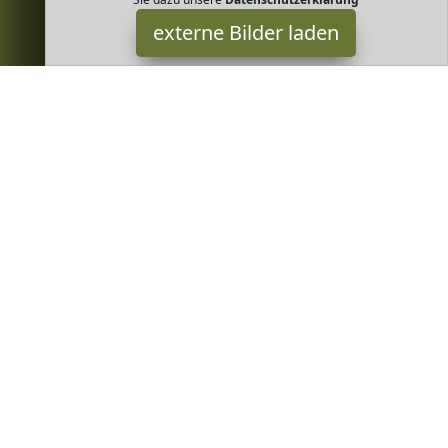
externe Bilder laden
Wohltuer
Misc. s dem Atlantik Bio Dulse Algen wildgesammelt an der
europäischen Atlantikküste Flocken aus Lappentang in Bioqualität
zum rohen Verzehr oder gekoc Wohltuer
Greenheim ist Teilnehmer am Partnerprogramm der
EU S.à r.l.
Dieses Partnerprogramm wurde von
ins Leben gerufen, um
Links auf externe
Internetseiten platzieren zu können. Die
Bertreiber von Greenheim verdienen mit Kostenerstattungen
durch
mit. Der Inhalt der Produktseiten auf Greenheim kommt
von
Service LLC. Der Inhalt wird wie von
übertragen und
ohne Veränderung wiedergegeben. Der Inhalt kann sich jederzeit
ändern.