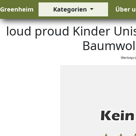
Greenheim
Kategorien
Über u
loud proud Kinder Unis
Baumwoll
Werbeprä