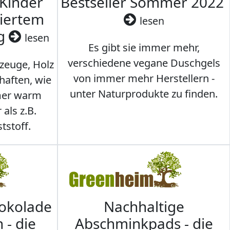
 Kinder
Bestseller Sommer 2022
ziertem
lesen
ig
lesen
Es gibt sie immer mehr,
verschiedene vegane Duschgels
lzeuge, Holz
von immer mehr Herstellern -
haften, wie
unter Naturprodukte zu finden.
mmer warm
 als z.B.
tstoff.
hokolade
Nachhaltige
 - die
Abschminkpads - die