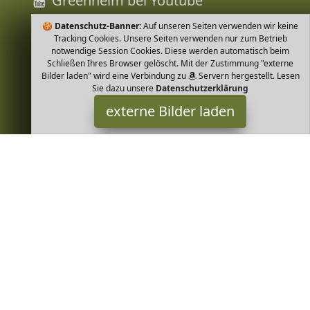
Greenheim bei Youtube
🍪
Datenschutz-Banner:
Auf unseren Seiten verwenden wir keine
Tracking Cookies. Unsere Seiten verwenden nur zum Betrieb
notwendige Session Cookies. Diese werden automatisch beim
Schließen Ihres Browser gelöscht. Mit der Zustimmung "externe
Bilder laden" wird eine Verbindung zu
Servern hergestellt. Lesen
Sie dazu unsere
Datenschutzerklärung
externe Bilder laden
loud + proud
Textilien ontrolliert biologischem Anbau nachhalting ökologisch
und fair in Europa produziert sowie GOTS zertifiziert in allen
Produktionsstufen Hautsympat loud + proud
Greenheim ist Teilnehmer am Partnerprogramm der
EU S.à r.l.
Dieses Partnerprogramm wurde von
ins Leben gerufen, um
Links auf externe
Internetseiten platzieren zu können. Die
Bertreiber von Greenheim verdienen mit Kostenerstattungen
durch
mit. Der Inhalt der Produktseiten auf Greenheim kommt