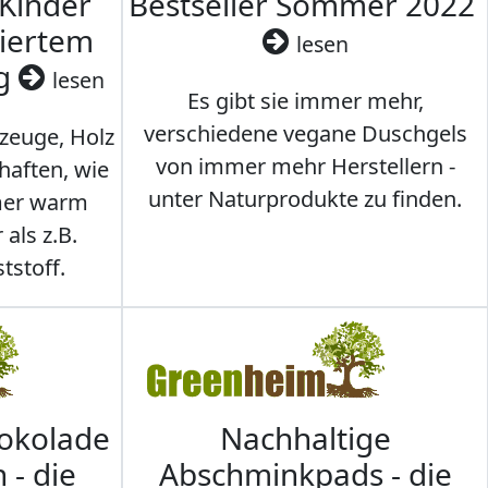
 Kinder
Bestseller Sommer 2022
ziertem
lesen
ig
lesen
Es gibt sie immer mehr,
verschiedene vegane Duschgels
lzeuge, Holz
von immer mehr Herstellern -
haften, wie
unter Naturprodukte zu finden.
mmer warm
 als z.B.
tstoff.
hokolade
Nachhaltige
 - die
Abschminkpads - die