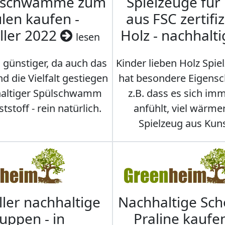
nschwämme zum
Spielzeuge für
len kaufen -
aus FSC zertifi
ller 2022
Holz - nachhalt
lesen
 günstiger, da auch das
Kinder lieben Holz Spie
d die Vielfalt gestiegen
hat besondere Eigensc
hhaltiger Spülschwamm
z.B. dass es sich i
stoff - rein natürlich.
anfühlt, viel wärmer
Spielzeug aus Kuns
ller nachhaltige
Nachhaltige Sc
uppen - in
Praline kaufen