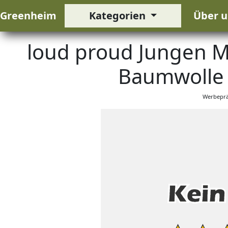
Greenheim
Kategorien
Über u
loud proud Jungen Me
Baumwolle 
Werbeprä