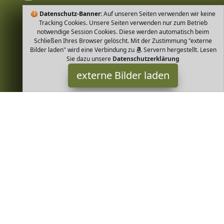
🍪
Datenschutz-Banner:
Auf unseren Seiten verwenden wir keine
Tracking Cookies. Unsere Seiten verwenden nur zum Betrieb
notwendige Session Cookies. Diese werden automatisch beim
Schließen Ihres Browser gelöscht. Mit der Zustimmung "externe
Bilder laden" wird eine Verbindung zu
Servern hergestellt. Lesen
Sie dazu unsere
Datenschutzerklärung
externe Bilder laden
loud + proud
Textilien ontrolliert biologischem Anbau nachhalting ökologisch
und fair in Europa produziert sowie GOTS zertifiziert in allen
Produktionsstufen Hautsympat loud + proud
Greenheim ist Teilnehmer am Partnerprogramm der
EU S.à r.l.
Dieses Partnerprogramm wurde von
ins Leben gerufen, um
Links auf externe
Internetseiten platzieren zu können. Die
Bertreiber von Greenheim verdienen mit Kostenerstattungen
durch
mit. Der Inhalt der Produktseiten auf Greenheim kommt
von
Service LLC. Der Inhalt wird wie von
übertragen und