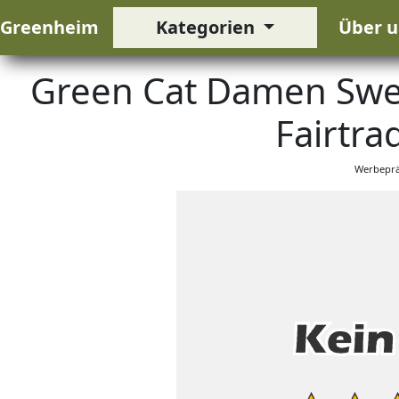
Greenheim
Kategorien
Über u
Green Cat Damen Swea
Fairtra
Werbeprä