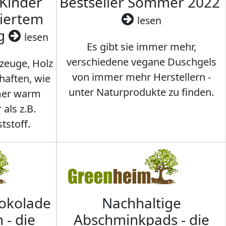
 Kinder
Bestseller Sommer 2022
ziertem
lesen
ig
lesen
Es gibt sie immer mehr,
verschiedene vegane Duschgels
lzeuge, Holz
von immer mehr Herstellern -
haften, wie
unter Naturprodukte zu finden.
mmer warm
 als z.B.
tstoff.
hokolade
Nachhaltige
 - die
Abschminkpads - die