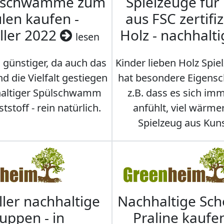
nschwämme zum
Spielzeuge für
len kaufen -
aus FSC zertifi
ller 2022
Holz - nachhalt
lesen
 günstiger, da auch das
Kinder lieben Holz Spie
d die Vielfalt gestiegen
hat besondere Eigensc
hhaltiger Spülschwamm
z.B. dass es sich i
stoff - rein natürlich.
anfühlt, viel wärmer
Spielzeug aus Kuns
ller nachhaltige
Nachhaltige Sc
uppen - in
Praline kaufen