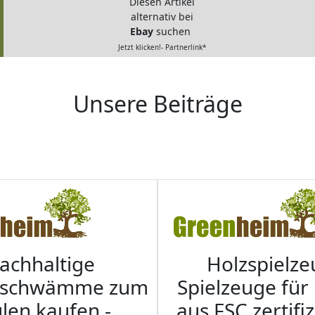
Diesen Artikel
alternativ bei
Ebay
suchen
Jetzt klicken!- Partnerlink*
Unsere Beiträge
achhaltige
Holzspielze
nschwämme zum
Spielzeuge für
len kaufen -
aus FSC zertifi