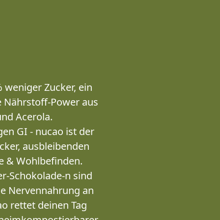
% weniger Zucker, ein
e Nährstoff-Power aus
nd Acerola.
en GI - nucao ist der
ucker, ausbleibenden
e & Wohlbefinden.
er-Schokolade-n sind
eine Nervennahrung an
o rettet deinen Tag
n heimkompostierbarer