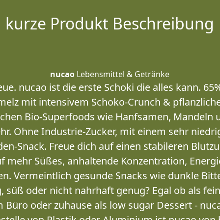
kurze Produkt Beschreibung
nucao
Lebensmittel & Getränke
e. nucao ist die erste Schoki die alles kann. 65
melz mit intensivem Schoko-Crunch & pflanzlich
lichen Bio-Superfoods wie Hanfsamen, Mandeln u
hr. Ohne Industrie-Zucker, mit einem sehr niedrig
den-Snack. Freue dich auf einen stabileren Blutz
f mehr Süßes, anhaltende Konzentration, Energi
n. Vermeintlich gesunde Snacks wie dunkle Bitt
ig, süß oder nicht nahrhaft genug? Egal ob als f
 Büro oder zuhause als low sugar Dessert - nuca
stelle von Plastik oder Aluminium ist nucao vo