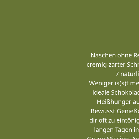
Naschen ohne Reu
cremig-zarter Sch
7 natür
Weniger is(s)t me
ideale Schokola
Heißhunger au
Bewusst Genieße
dir oft zu eintön
langen Tagen im
Grüne Mission. An