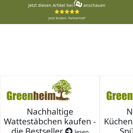
Jetzt diesen Artikel bei
anschauen
⭐⭐⭐⭐⭐
Jetzt klicken!- Partnerlink*
Nachhaltige
N
Wattestäbchen kaufen -
Küche
die Bestseller
Spü
lesen