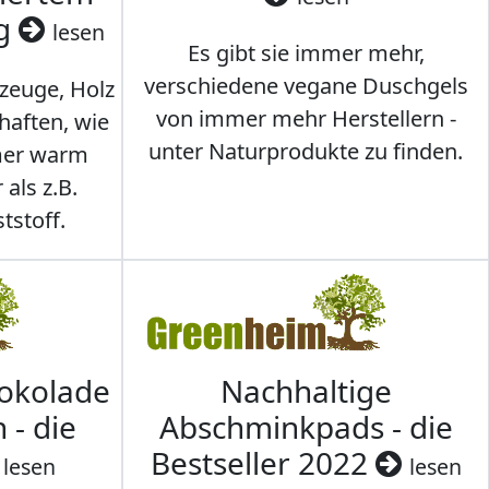
ig
lesen
Es gibt sie immer mehr,
verschiedene vegane Duschgels
lzeuge, Holz
von immer mehr Herstellern -
haften, wie
unter Naturprodukte zu finden.
mmer warm
 als z.B.
tstoff.
hokolade
Nachhaltige
 - die
Abschminkpads - die
Bestseller 2022
lesen
lesen