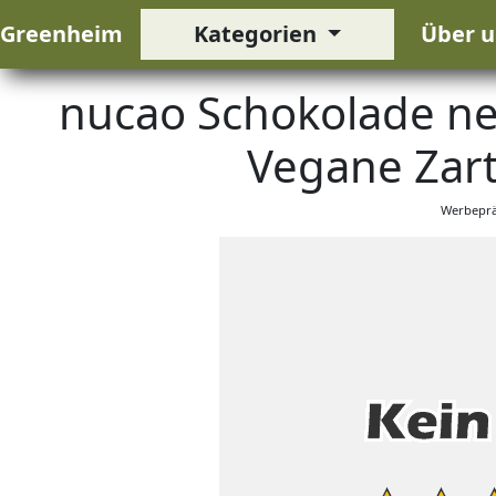
Greenheim
Kategorien
Über u
nucao Schokolade ne
Vegane Zart
Werbeprä