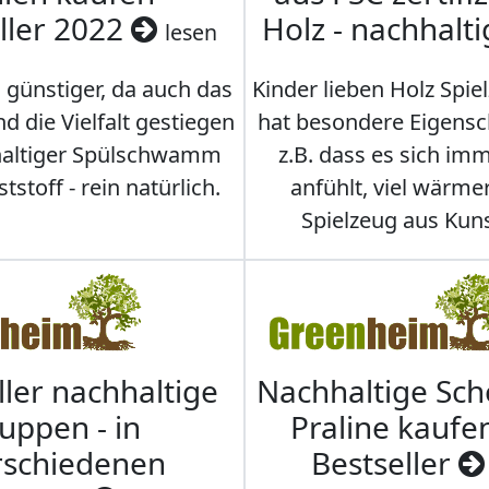
ller 2022
Holz - nachhalt
lesen
 günstiger, da auch das
Kinder lieben Holz Spie
d die Vielfalt gestiegen
hat besondere Eigensc
hhaltiger Spülschwamm
z.B. dass es sich i
stoff - rein natürlich.
anfühlt, viel wärmer
Spielzeug aus Kuns
ller nachhaltige
Nachhaltige Sc
uppen - in
Praline kaufen
rschiedenen
Bestseller