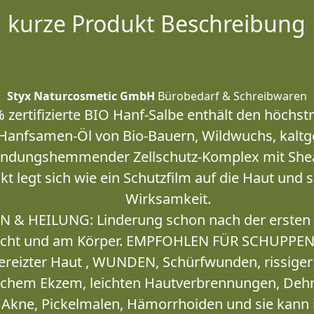
kurze Produkt Beschreibung
Styx Naturcosmetic GmbH
Bürobedarf & Schreibwaren
ertifizierte BIO Hanf-Salbe enthält den höchst
Hanfsamen-Öl von Bio-Bauern, Wildwuchs, kaltge
zündungshemmender Zellschutz-Komplex mit Shea
kt legt sich wie ein Schutzfilm auf die Haut und
Wirksamkeit.
& HEILUNG: Linderung schon nach der ersten
icht und am Körper. EMPFOHLEN FÜR SCHUPPENF
ereizter Haut , WUNDEN, Schürfwunden, rissiger 
ischem Ekzem, leichten Hautverbrennungen, Dehn
Akne, Pickelmalen, Hämorrhoiden und sie kann 