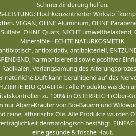
Schmerzlinderung helfen.
-LEISTUNG: Hochkonzentrierter Wirkstoffkomp
stoffen. VEGAN, OHNE Aluminium, OHNE Paraben
 Sulfate, OHNE Quats, NICHT umweltbelastend,
Mineralöle - ECHTE NATURKOSMETIK.
tibiotisch, antioxidativ, antibakteriell, EN
ENDEND, harmonisierend sowie positiver Einflu
en Radikalen, Verlangsamung des Alterungsproze
er natürliche Duft kann beruhigend auf das Ner
IZIERTE BIO QUALITÄT: Alle Produkte werden un
alitätskontrollen zu 100% in ÖSTERREICH (Ober-Gr
 nur Alpen-Kräuter von Bio-Bauern und Wildwuc
nd reine, ätherische Öle. Alle Produkte wurden 
tverträglichkeit dermatologisch bestätigt. EI
eine gesunde & frische Haut.