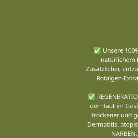
✅ Unsere 100% z
natürlichem 
Zusätzlicher, ent
Rotalgen-Extra
✅ REGENERATION 
der Haut im Ges
trockener und g
Dermatitis, atop
NARBEN, 