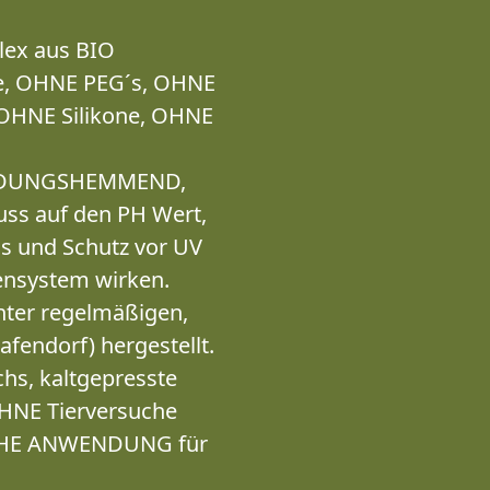
lex aus BIO
e, OHNE PEG´s, OHNE
 OHNE Silikone, OHNE
TZÜNDUNGSHEMMEND,
ss auf den PH Wert,
ss und Schutz vor UV
vensystem wirken.
ter regelmäßigen,
afendorf) hergestellt.
hs, kaltgepresste
OHNE Tierversuche
NFACHE ANWENDUNG für