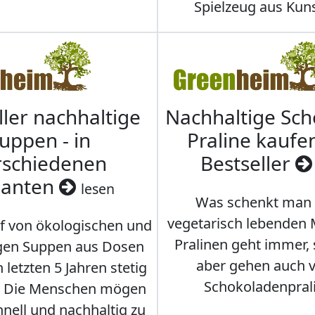
Spielzeug aus Kuns
ller nachhaltige
Nachhaltige Sc
uppen - in
Praline kaufen
rschiedenen
Bestseller
ianten
lesen
Was schenkt man
vegetarisch lebenden
f von ökologischen und
Pralinen geht immer,
gen Suppen aus Dosen
aber gehen auch 
 letzten 5 Jahren stetig
Schokoladenpral
. Die Menschen mögen
hnell und nachhaltig zu