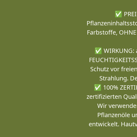
✅ PREIS
Pflanzeninhalts
Farbstoffe, OHNE
✅ WIRKUNG: an
FEUCHTIGKEITSSP
Schutz vor frei
Strahlung. D
✅ 100% ZERTIF
zertifizierten Qu
Wir verwenden
Pflanzenöle u
entwickelt. Hau