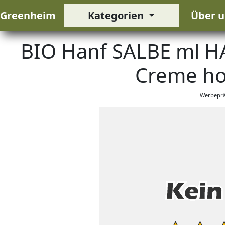
Greenheim
Kategorien
Über u
BIO Hanf SALBE ml H
Creme ho
Werbeprä