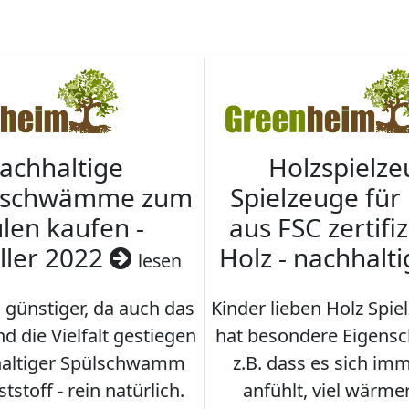
achhaltige
Holzspielze
nschwämme zum
Spielzeuge für
len kaufen -
aus FSC zertifi
ller 2022
Holz - nachhalt
lesen
 günstiger, da auch das
Kinder lieben Holz Spie
d die Vielfalt gestiegen
hat besondere Eigensc
hhaltiger Spülschwamm
z.B. dass es sich i
stoff - rein natürlich.
anfühlt, viel wärmer