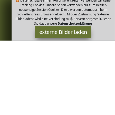
🍪
Datenschutz-Banner:
Auf unseren Seiten verwenden wir keine
Tracking Cookies. Unsere Seiten verwenden nur zum Betrieb
notwendige Session Cookies. Diese werden automatisch beim
Schließen Ihres Browser gelöscht. Mit der Zustimmung "externe
Bilder laden" wird eine Verbindung zu
Servern hergestellt. Lesen
Sie dazu unsere
Datenschutzerklärung
externe Bilder laden
NaturaForte
Misc. H Unsere Natural Body Cream enthält alle natürlichen
Vorzüge der rohen Sheabutte Ideal für Kosmetik und Beauty
Haarmaske Körpercreme Handcr NaturaForte
Greenheim ist Teilnehmer am Partnerprogramm der
EU S.à r.l.
Dieses Partnerprogramm wurde von
ins Leben gerufen, um
Links auf externe
Internetseiten platzieren zu können. Die
Bertreiber von Greenheim verdienen mit Kostenerstattungen
durch
mit. Der Inhalt der Produktseiten auf Greenheim kommt
von
Service LLC. Der Inhalt wird wie von
übertragen und
ohne Veränderung wiedergegeben. Der Inhalt kann sich jederzeit