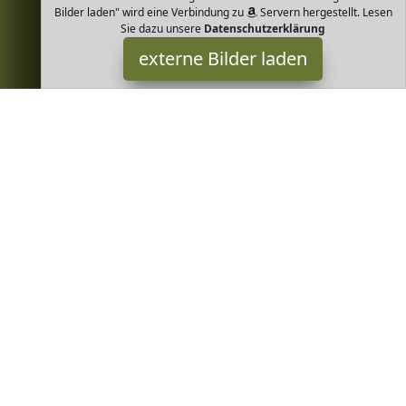
Bilder laden" wird eine Verbindung zu
Servern hergestellt. Lesen
Sie dazu unsere
Datenschutzerklärung
externe Bilder laden
Campo Verde
Lebensmittel & Getränke ckwaren und helle Brote wie Ciabatta
oder Baguette Selektierte aus alten Hofsorten Weizen aus Baden
Württemberg Campo Verde
Greenheim ist Teilnehmer am Partnerprogramm der
EU S.à r.l.
Dieses Partnerprogramm wurde von
ins Leben gerufen, um
Links auf externe
Internetseiten platzieren zu können. Die
Bertreiber von Greenheim verdienen mit Kostenerstattungen
durch
mit. Der Inhalt der Produktseiten auf Greenheim kommt
von
Service LLC. Der Inhalt wird wie von
übertragen und
ohne Veränderung wiedergegeben. Der Inhalt kann sich jederzeit
ändern.