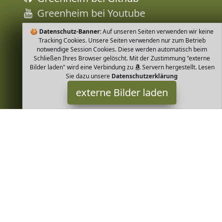
Greenheim bei Youtube
🍪
Datenschutz-Banner:
Auf unseren Seiten verwenden wir keine
Tracking Cookies. Unsere Seiten verwenden nur zum Betrieb
notwendige Session Cookies. Diese werden automatisch beim
Schließen Ihres Browser gelöscht. Mit der Zustimmung "externe
Bilder laden" wird eine Verbindung zu
Servern hergestellt. Lesen
Sie dazu unsere
Datenschutzerklärung
externe Bilder laden
loud + proud
Textilien ud proud werden nachhaltig ökologisch und fair in
Europa produziert und sind in allen produktionsstufen GOTS
zertifiziert Unsere Hautsympathische loud + proud
Greenheim ist Teilnehmer am Partnerprogramm der
EU S.à r.l.
Dieses Partnerprogramm wurde von
ins Leben gerufen, um
Links auf externe
Internetseiten platzieren zu können. Die
Bertreiber von Greenheim verdienen mit Kostenerstattungen