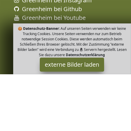
Greenheim bei Instagram
Greenheim bei Github
Greenheim bei Youtube
🍪
Datenschutz-Banner:
Auf unseren Seiten verwenden wir keine
Tracking Cookies. Unsere Seiten verwenden nur zum Betrieb
notwendige Session Cookies. Diese werden automatisch beim
Schließen Ihres Browser gelöscht. Mit der Zustimmung "externe
Bilder laden" wird eine Verbindung zu
Servern hergestellt. Lesen
Sie dazu unsere
Datenschutzerklärung
externe Bilder laden
loud + proud
Textilien ud proud werden nachhaltig ökologisch und fair in
Europa produziert und sind in allen produktionsstufen GOTS
zertifiziert Unsere Hautsympathische loud + proud
Greenheim ist Teilnehmer am Partnerprogramm der
EU S.à r.l.
Dieses Partnerprogramm wurde von
ins Leben gerufen, um