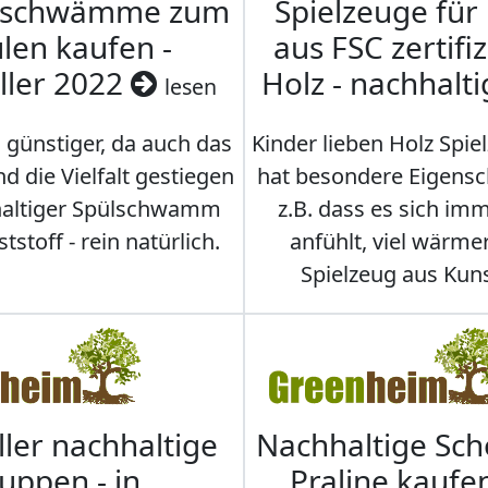
nschwämme zum
Spielzeuge für
len kaufen -
aus FSC zertifi
ller 2022
Holz - nachhalt
lesen
 günstiger, da auch das
Kinder lieben Holz Spie
d die Vielfalt gestiegen
hat besondere Eigensc
hhaltiger Spülschwamm
z.B. dass es sich i
stoff - rein natürlich.
anfühlt, viel wärmer
Spielzeug aus Kuns
ller nachhaltige
Nachhaltige Sc
uppen - in
Praline kaufen