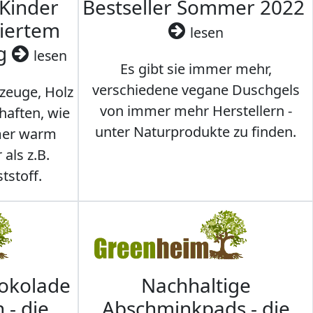
 Kinder
Bestseller Sommer 2022
ziertem
lesen
ig
lesen
Es gibt sie immer mehr,
verschiedene vegane Duschgels
lzeuge, Holz
von immer mehr Herstellern -
haften, wie
unter Naturprodukte zu finden.
mmer warm
 als z.B.
tstoff.
hokolade
Nachhaltige
 - die
Abschminkpads - die