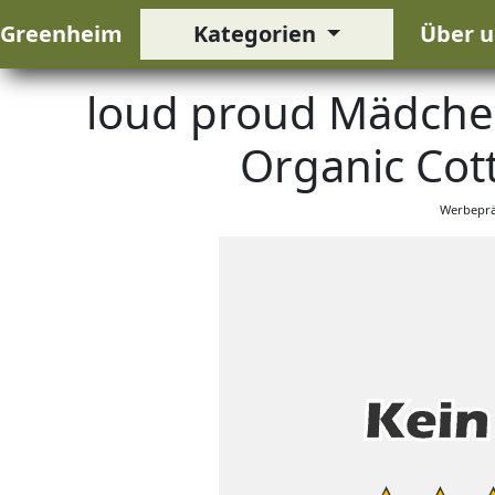
Greenheim
Kategorien
Über u
loud proud Mädchen
Organic Cot
Werbeprä