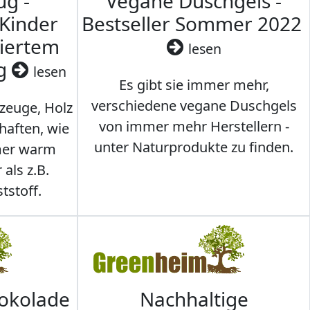
ug -
Vegane Duschgels -
 Kinder
Bestseller Sommer 2022
ziertem
lesen
ig
lesen
Es gibt sie immer mehr,
verschiedene vegane Duschgels
lzeuge, Holz
von immer mehr Herstellern -
haften, wie
unter Naturprodukte zu finden.
mmer warm
 als z.B.
tstoff.
hokolade
Nachhaltige