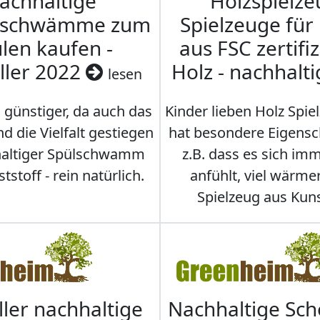
achhaltige
Holzspielze
nschwämme zum
Spielzeuge für
len kaufen -
aus FSC zertifi
ller 2022
Holz - nachhalt
lesen
 günstiger, da auch das
Kinder lieben Holz Spie
d die Vielfalt gestiegen
hat besondere Eigensc
hhaltiger Spülschwamm
z.B. dass es sich i
stoff - rein natürlich.
anfühlt, viel wärmer
Spielzeug aus Kuns
ller nachhaltige
Nachhaltige Sc