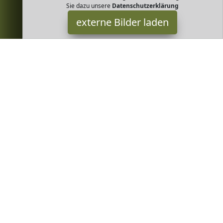
Sie dazu unsere
Datenschutzerklärung
externe Bilder laden
FeiliandaJJ
Textilien aumwollmischung fühlt sich weich an und schadet der
Haut Ihres Babys nicht babys body jungen bodys baby jungen
langarm bodys baby junge FeiliandaJJ
Greenheim ist Teilnehmer am Partnerprogramm der
EU S.à r.l.
Dieses Partnerprogramm wurde von
ins Leben gerufen, um
Links auf externe
Internetseiten platzieren zu können. Die
Bertreiber von Greenheim verdienen mit Kostenerstattungen
durch
mit. Der Inhalt der Produktseiten auf Greenheim kommt
von
Service LLC. Der Inhalt wird wie von
übertragen und
ohne Veränderung wiedergegeben. Der Inhalt kann sich jederzeit
ändern.