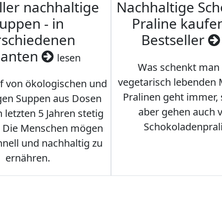
ller nachhaltige
Nachhaltige Sc
uppen - in
Praline kaufen
rschiedenen
Bestseller
ianten
lesen
Was schenkt man
vegetarisch lebenden
f von ökologischen und
Pralinen geht immer,
gen Suppen aus Dosen
aber gehen auch 
 letzten 5 Jahren stetig
Schokoladenpral
. Die Menschen mögen
hnell und nachhaltig zu
ernähren.