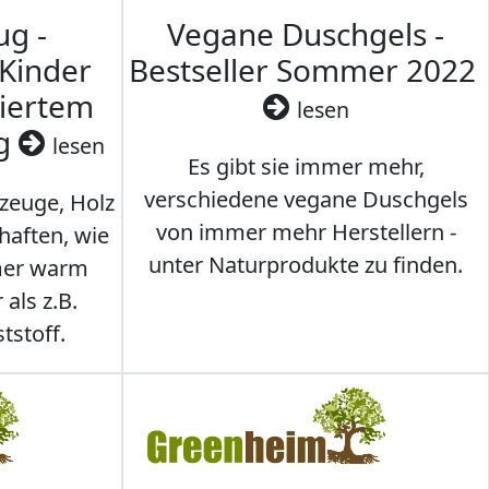
ug -
Vegane Duschgels -
 Kinder
Bestseller Sommer 2022
ziertem
lesen
ig
lesen
Es gibt sie immer mehr,
verschiedene vegane Duschgels
lzeuge, Holz
von immer mehr Herstellern -
haften, wie
unter Naturprodukte zu finden.
mmer warm
 als z.B.
tstoff.