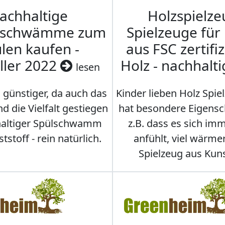
achhaltige
Holzspielze
nschwämme zum
Spielzeuge für
len kaufen -
aus FSC zertifi
ller 2022
Holz - nachhalt
lesen
 günstiger, da auch das
Kinder lieben Holz Spie
d die Vielfalt gestiegen
hat besondere Eigensc
hhaltiger Spülschwamm
z.B. dass es sich i
stoff - rein natürlich.
anfühlt, viel wärmer
Spielzeug aus Kuns