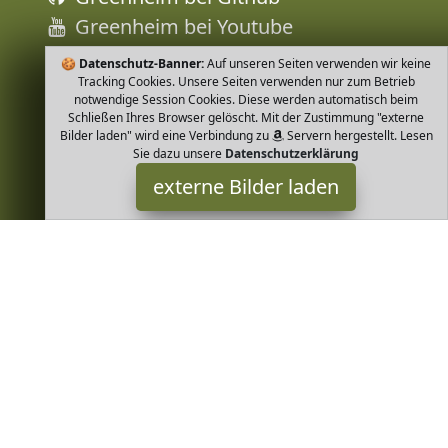
Greenheim bei Youtube
🍪
Datenschutz-Banner:
Auf unseren Seiten verwenden wir keine
Tracking Cookies. Unsere Seiten verwenden nur zum Betrieb
notwendige Session Cookies. Diese werden automatisch beim
Schließen Ihres Browser gelöscht. Mit der Zustimmung "externe
Bilder laden" wird eine Verbindung zu
Servern hergestellt. Lesen
Sie dazu unsere
Datenschutzerklärung
externe Bilder laden
FellHerz
Textilien OTS Biobaumwolle DK Fairtrade Baumwolle mit Fairtrade
Lizenz FLO ID Angenehme Passform und optimaler Schnitt
Biobaumwolle von höc FellHerz
Greenheim ist Teilnehmer am Partnerprogramm der
EU S.à r.l.
Dieses Partnerprogramm wurde von
ins Leben gerufen, um
Links auf externe
Internetseiten platzieren zu können. Die
Bertreiber von Greenheim verdienen mit Kostenerstattungen