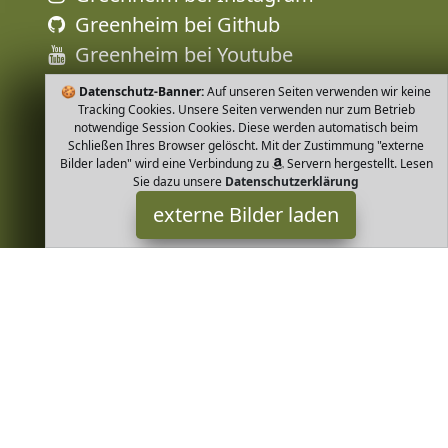
Greenheim bei Github
Greenheim bei Youtube
🍪
Datenschutz-Banner:
Auf unseren Seiten verwenden wir keine
Tracking Cookies. Unsere Seiten verwenden nur zum Betrieb
notwendige Session Cookies. Diese werden automatisch beim
Schließen Ihres Browser gelöscht. Mit der Zustimmung "externe
Bilder laden" wird eine Verbindung zu
Servern hergestellt. Lesen
Sie dazu unsere
Datenschutzerklärung
externe Bilder laden
Leela Cotton
Textilien r Babys und Kinder aus reiner Bio Baumwolle Aus
weichem Rippjersey mit breiten Streifen in peppigen Signalfarben
Breiter Umschlagbund für einen beque Leela Cotton
Greenheim ist Teilnehmer am Partnerprogramm der
EU S.à r.l.
Dieses Partnerprogramm wurde von
ins Leben gerufen, um
Links auf externe
Internetseiten platzieren zu können. Die