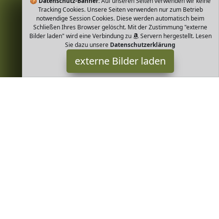
🍪
Datenschutz-Banner:
Auf unseren Seiten verwenden wir keine
Tracking Cookies. Unsere Seiten verwenden nur zum Betrieb
notwendige Session Cookies. Diese werden automatisch beim
Schließen Ihres Browser gelöscht. Mit der Zustimmung "externe
Bilder laden" wird eine Verbindung zu
Servern hergestellt. Lesen
Sie dazu unsere
Datenschutzerklärung
externe Bilder laden
PEARLS OF SAMARKAND TREASURES
OF THE SILK ROAD
Misc. tur zu reines Pulver schonend hergestellt Vegan ohne
Konservierungsstoff PEARLS OF SAMARKAND TREASURES OF THE
SILK ROAD
Greenheim ist Teilnehmer am Partnerprogramm der
EU S.à r.l.
Dieses Partnerprogramm wurde von
ins Leben gerufen, um
Links auf externe
Internetseiten platzieren zu können. Die
Bertreiber von Greenheim verdienen mit Kostenerstattungen
durch
mit. Der Inhalt der Produktseiten auf Greenheim kommt
von
Service LLC. Der Inhalt wird wie von
übertragen und
ohne Veränderung wiedergegeben. Der Inhalt kann sich jederzeit