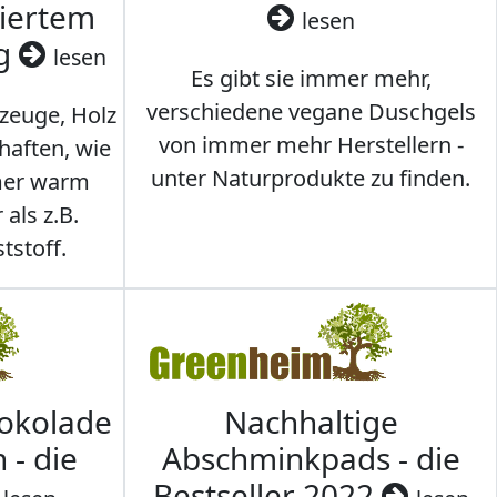
ziertem
lesen
ig
lesen
Es gibt sie immer mehr,
verschiedene vegane Duschgels
lzeuge, Holz
von immer mehr Herstellern -
haften, wie
unter Naturprodukte zu finden.
mmer warm
 als z.B.
tstoff.
hokolade
Nachhaltige
 - die
Abschminkpads - die
Bestseller 2022