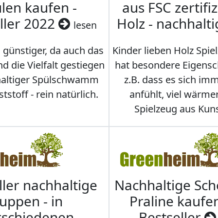
len kaufen -
aus FSC zertifi
ller 2022
Holz - nachhalt
lesen
 günstiger, da auch das
Kinder lieben Holz Spie
d die Vielfalt gestiegen
hat besondere Eigensc
hhaltiger Spülschwamm
z.B. dass es sich i
stoff - rein natürlich.
anfühlt, viel wärmer
Spielzeug aus Kuns
ller nachhaltige
Nachhaltige Sc
uppen - in
Praline kaufen
rschiedenen
Bestseller