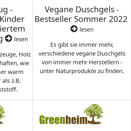
ug -
Vegane Duschgels -
 Kinder
Bestseller Sommer 2022
ziertem
lesen
ig
lesen
Es gibt sie immer mehr,
verschiedene vegane Duschgels
lzeuge, Holz
von immer mehr Herstellern -
haften, wie
unter Naturprodukte zu finden.
mmer warm
 als z.B.
tstoff.