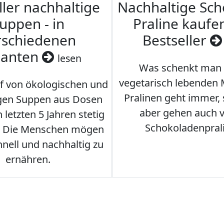
ller nachhaltige
Nachhaltige Sc
uppen - in
Praline kaufen
rschiedenen
Bestseller
ianten
lesen
Was schenkt man
vegetarisch lebenden
f von ökologischen und
Pralinen geht immer,
gen Suppen aus Dosen
aber gehen auch 
 letzten 5 Jahren stetig
Schokoladenpral
. Die Menschen mögen
hnell und nachhaltig zu
ernähren.