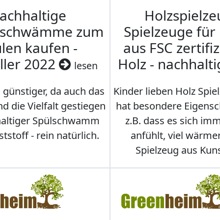
achhaltige
Holzspielze
nschwämme zum
Spielzeuge für
len kaufen -
aus FSC zertifi
ller 2022
Holz - nachhalt
lesen
 günstiger, da auch das
Kinder lieben Holz Spie
d die Vielfalt gestiegen
hat besondere Eigensc
hhaltiger Spülschwamm
z.B. dass es sich i
stoff - rein natürlich.
anfühlt, viel wärmer
Spielzeug aus Kuns