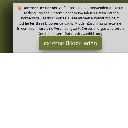
🍪
Datenschutz-Banner:
Auf unseren Seiten verwenden wir keine
Tracking Cookies. Unsere Seiten verwenden nur zum Betrieb
notwendige Session Cookies. Diese werden automatisch beim
Schließen Ihres Browser gelöscht. Mit der Zustimmung "externe
Bilder laden" wird eine Verbindung zu
Servern hergestellt. Lesen
Sie dazu unsere
Datenschutzerklärung
externe Bilder laden
PAULSEN TEE PURE TEA
gem Zimt und fruchtigen Orangen macht diesen Bio Früchtetee
zum weihnachtlichen Geschmackserlebnis Dieser Weihnachtstee
basiert auf Bio Früchtetee PAULSEN TEE PURE TEA
Greenheim ist Teilnehmer am Partnerprogramm der
EU S.à r.l.
Dieses Partnerprogramm wurde von
ins Leben gerufen, um
Links auf externe
Internetseiten platzieren zu können. Die
Bertreiber von Greenheim verdienen mit Kostenerstattungen
durch
mit. Der Inhalt der Produktseiten auf Greenheim kommt
von
Service LLC. Der Inhalt wird wie von
übertragen und