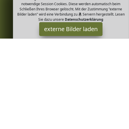
notwendige Session Cookies. Diese werden automatisch beim
Schließen Ihres Browser gelöscht. Mit der Zustimmung "externe
Bilder laden" wird eine Verbindung zu
Servern hergestellt. Lesen
Sie dazu unsere
Datenschutzerklärung
externe Bilder laden
NAME IT
Textilien Baumwolle mit verstellbare Taillenweite Bequemer und
dehnbarer Jeansstoff Hose mit Funktionstaschen Gürtelschlaufen
am Bund Extra Slim Fit NAME IT
Greenheim ist Teilnehmer am Partnerprogramm der
EU S.à r.l.
Dieses Partnerprogramm wurde von
ins Leben gerufen, um
Links auf externe
Internetseiten platzieren zu können. Die
Bertreiber von Greenheim verdienen mit Kostenerstattungen
durch
mit. Der Inhalt der Produktseiten auf Greenheim kommt
von
Service LLC. Der Inhalt wird wie von
übertragen und
ohne Veränderung wiedergegeben. Der Inhalt kann sich jederzeit
ändern.