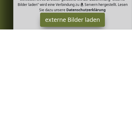
Bilder laden" wird eine Verbindung zu
Servern hergestellt. Lesen
Sie dazu unsere
Datenschutzerklärung
externe Bilder laden
Noppies
Textilien hnittene Mädchenhose mit glänzender Paspelierung und
goldfarbenem Kordelzug Hergestellt aus superweicher GOTS
zertifizierter Bio Baumwolle Noppies
Greenheim ist Teilnehmer am Partnerprogramm der
EU S.à r.l.
Dieses Partnerprogramm wurde von
ins Leben gerufen, um
Links auf externe
Internetseiten platzieren zu können. Die
Bertreiber von Greenheim verdienen mit Kostenerstattungen
durch
mit. Der Inhalt der Produktseiten auf Greenheim kommt
von
Service LLC. Der Inhalt wird wie von
übertragen und
ohne Veränderung wiedergegeben. Der Inhalt kann sich jederzeit
ändern.