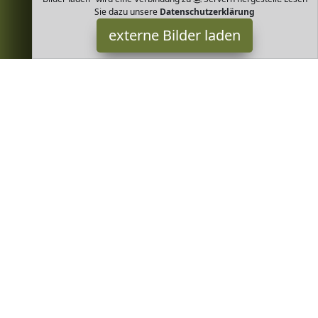
Sie dazu unsere
Datenschutzerklärung
externe Bilder laden
Sanetta
Textilien infarbiger Body mit Brustprint Schleife am Halsrand
GOTS zertifiziert Organic Cotton Sanetta
Greenheim ist Teilnehmer am Partnerprogramm der
EU S.à r.l.
Dieses Partnerprogramm wurde von
ins Leben gerufen, um
Links auf externe
Internetseiten platzieren zu können. Die
Bertreiber von Greenheim verdienen mit Kostenerstattungen
durch
mit. Der Inhalt der Produktseiten auf Greenheim kommt
von
Service LLC. Der Inhalt wird wie von
übertragen und
ohne Veränderung wiedergegeben. Der Inhalt kann sich jederzeit
ändern.