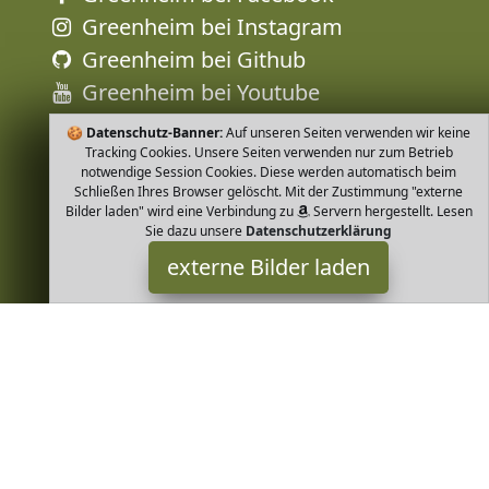
Greenheim bei Instagram
Greenheim bei Github
Greenheim bei Youtube
🍪
Datenschutz-Banner:
Auf unseren Seiten verwenden wir keine
Tracking Cookies. Unsere Seiten verwenden nur zum Betrieb
notwendige Session Cookies. Diese werden automatisch beim
Schließen Ihres Browser gelöscht. Mit der Zustimmung "externe
Bilder laden" wird eine Verbindung zu
Servern hergestellt. Lesen
Sie dazu unsere
Datenschutzerklärung
externe Bilder laden
loud + proud
Unbekannter Einband ud proud werden nachhaltig ökologisch
und fair in Europa produziert Baumwolle aus kontrolliert
biologischem Anbau In allen Produktionsstufe loud + proud
Greenheim ist Teilnehmer am Partnerprogramm der
EU S.à r.l.