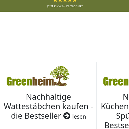
Jetzt klicken!- Partnerlink*
Nachhaltige
N
Wattestäbchen kaufen -
Küche
die Bestseller
Spü
lesen
Bestse