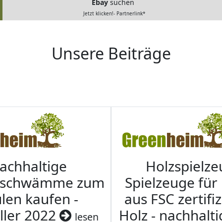
Ebay
suchen
Jetzt klicken!- Partnerlink*
Unsere Beiträge
achhaltige
Holzspielze
nschwämme zum
Spielzeuge für
len kaufen -
aus FSC zertifi
ller 2022
Holz - nachhalt
lesen