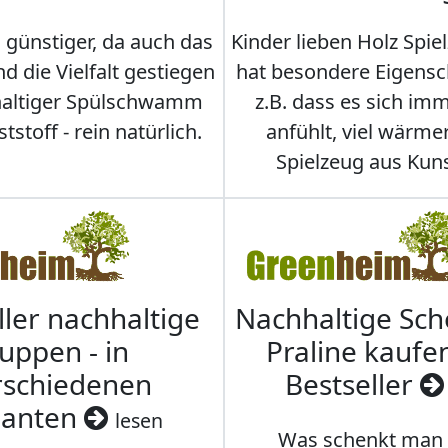
 günstiger, da auch das
Kinder lieben Holz Spie
d die Vielfalt gestiegen
hat besondere Eigensc
hhaltiger Spülschwamm
z.B. dass es sich i
stoff - rein natürlich.
anfühlt, viel wärmer
Spielzeug aus Kuns
ller nachhaltige
Nachhaltige Sc
uppen - in
Praline kaufen
rschiedenen
Bestseller
ianten
lesen
Was schenkt man